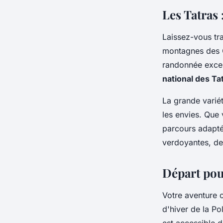
des Tatras en Pologne
Les Tatras
équipements ?
Laissez-vous tr
montagnes des C
Livia
•
30 juin 2024
•
6 min de lecture
randonnée except
national des Ta
La grande varié
les envies. Que
parcours adaptés
verdoyantes, des
Départ pou
Votre aventure
d'hiver de la P