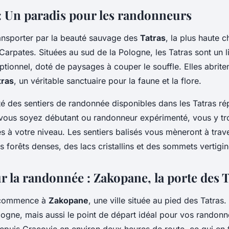
 : itinéraires et
 : Un paradis pour les randonneurs
ansporter par la beauté sauvage des
Tatras
, la plus haute 
arpates. Situées au sud de la Pologne, les Tatras sont un l
ionnel, doté de paysages à couper le souffle. Elles abrite
tras
, un véritable sanctuaire pour la faune et la flore.
té des sentiers de randonnée disponibles dans les Tatras ré
 vous soyez débutant ou randonneur expérimenté, vous y t
 à votre niveau. Les sentiers balisés vous mèneront à trav
 forêts denses, des lacs cristallins et des sommets vertigi
r la randonnée : Zakopane, la porte des T
 commence à
Zakopane
, une ville située au pied des Tatras.
ologne, mais aussi le point de départ idéal pour vos rando