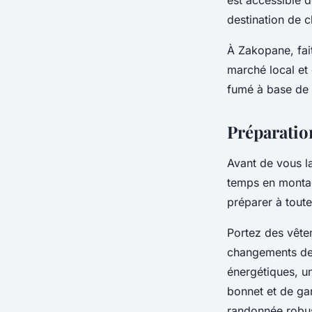
est accessible d
destination de 
À Zakopane, fait
marché local et 
fumé à base de l
Préparatio
Avant de vous l
temps en montagn
préparer à toute
Portez des vête
changements de 
énergétiques, u
bonnet et de ga
randonnée robus