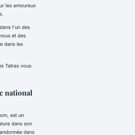
our les amoureux
e.
dans l'un des
mous et des
e dans les
es Tatras vous
c national
om, est un
nature dans son
e randonnée dans