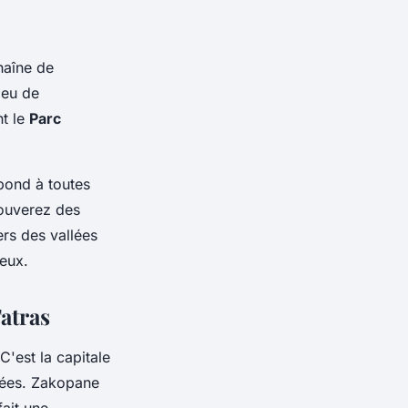
chaîne de
ieu de
nt le
Parc
pond à toutes
rouverez des
ers des vallées
neux.
atras
 C'est la capitale
nnées. Zakopane