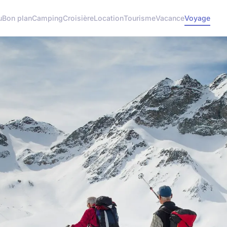
u
Bon plan
Camping
Croisière
Location
Tourisme
Vacance
Voyage