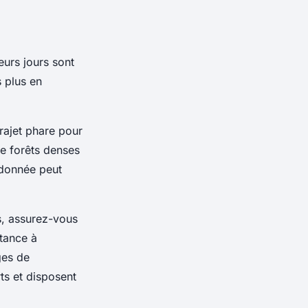
eurs jours sont
s plus en
trajet phare pour
de forêts denses
ndonnée peut
s, assurez-vous
stance à
ges de
ts et disposent