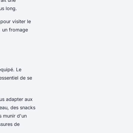
ait une
us long.
pour visiter le
k, un fromage
équipé. Le
essentiel de se
us adapter aux
eau, des snacks
s munir d'un
ssures de