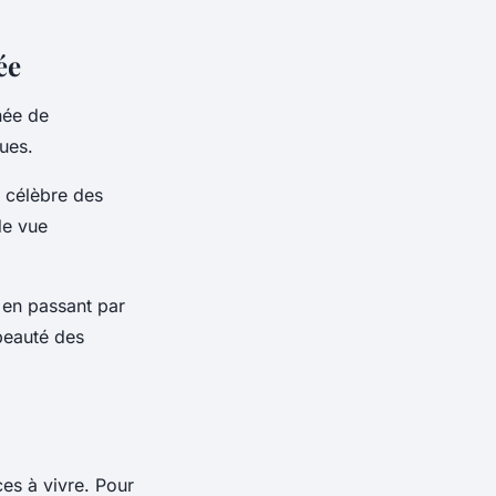
ée
née de
ues.
s célèbre des
de vue
 en passant par
 beauté des
es à vivre. Pour