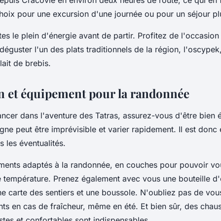
epuis Cracovie en environ deux heures de route, ce qui en f
choix pour une excursion d'une journée ou pour un séjour pl
es le plein d'énergie avant de partir. Profitez de l'occasion 
déguster l'un des plats traditionnels de la région, l'oscype
ait de brebis.
n et équipement pour la randonnée
ancer dans l'aventure des Tatras, assurez-vous d'être bien 
e peut être imprévisible et varier rapidement. Il est donc 
s les éventualités.
ments adaptés à la randonnée, en couches pour pouvoir vo
température. Prenez également avec vous une bouteille d'
ne carte des sentiers et une boussole. N'oubliez pas de vou
nts en cas de fraîcheur, même en été. Et bien sûr, des chau
tes et confortables sont indispensables.