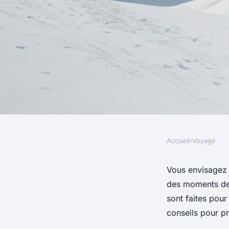
Accueil
›
Voyage
VOYAGE
Quels sont les meill
Vous envisagez 
des moments de
une randonnée dans
sont faites pou
conseils pour pr