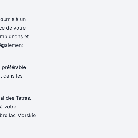
soumis à un
ce de votre
hampignons et
 également
 préférable
t dans les
al des Tatras.
à votre
èbre lac Morskie