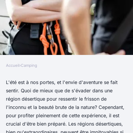
Accueil
›
Camping
CAMPING
Quels sont les équipements
L'été est à nos portes, et l'envie d'aventure se fait
sentir. Quoi de mieux que de s'évader dans une
indispensables pour un
région désertique pour ressentir le frisson de
camping en région désertique
l'inconnu et la beauté brute de la nature? Cependant,
en été?
pour profiter pleinement de cette expérience, il est
crucial d'être bien préparé. Les régions désertiques,
Livia
•
30 juin 2024
•
5 min de lecture
bien qu'extraordinaires, peuvent être impitoyables si