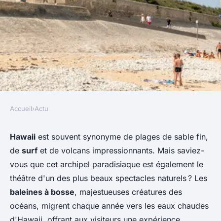
Accueil
›
Actu
ACTU
Quels sont les meilleurs spots
Hawaii
est souvent synonyme de plages de sable fin,
de
surf
et de volcans impressionnants. Mais saviez-
pour observer les baleines à
vous que cet archipel paradisiaque est également le
bosse au large de la côte
théâtre d'un des plus beaux spectacles naturels ? Les
d'Hawaii?
baleines à bosse
, majestueuses créatures des
océans, migrent chaque année vers les eaux chaudes
Livia
•
30 juin 2024
•
5 min de lecture
d'Hawaii, offrant aux visiteurs une expérience